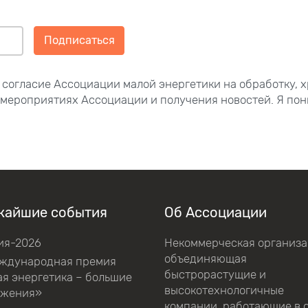
Подписаться
 согласие Ассоциации малой энергетики на обработку, 
 мероприятиях Ассоциации и получения новостей. Я пон
жайшие события
Об Ассоциации
ия-2026
Некоммерческая организа
объединяющая
еждународная премия
быстрорастущие и
я энергетика – большие
высокотехнологичные
ижения»
компании, работающие в 