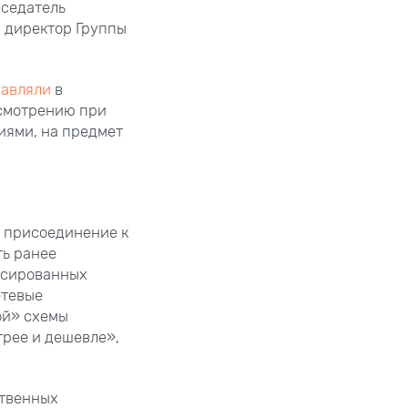
дседатель
, директор Группы
авляли
в
ссмотрению при
иями, на предмет
а присоединение к
ть ранее
ксированных
етевые
ой» схемы
рее и дешевле»,
ственных