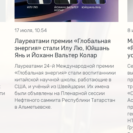
17 июля, 10:54
8 
Лауреатами премии «Глобальная
М
энергия» стали Илу Лю, Юйшань
«
Янь и Йоханн Вальтер Колар
у
Лауреатами 24-й Международной премии
Се
«Глобальная энергия» стали воспитанники
вы
китайской научной школы, работающие в
пр
х
США, и учёный из Швейцарии. Их имена
тр
ти
были объявлены на Пленарной сессии
«С
Нефтяного саммита Республики Татарстан
Ас
в Альметьевске.
пр
ге
НТ
Гр