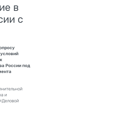
ие в
сии с
вопросу
 условий
к
ва России под
мента
лнительной
ра и
 «Деловой