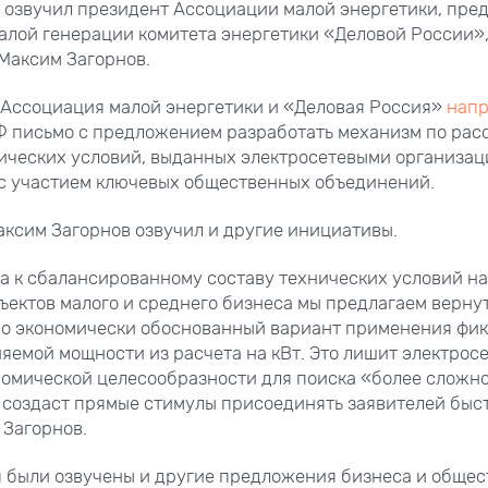
 озвучил президент Ассоциации малой энергетики, пре
алой генерации комитета энергетики «Деловой России»
Максим Загорнов.
 Ассоциация малой энергетики и «Деловая Россия»
напр
Ф письмо с предложением разработать механизм по ра
ических условий, выданных электросетевыми организац
 с участием ключевых общественных объединений.
аксим Загорнов озвучил и другие инициативы.
а к сбалансированному составу технических условий н
ъектов малого и среднего бизнеса мы предлагаем верну
но экономически обоснованный вариант применения фи
яемой мощности из расчета на кВт. Это лишит электрос
номической целесообразности для поиска «более сложн
создаст прямые стимулы присоединять заявителей быст
 Загорнов.
я были озвучены и другие предложения бизнеса и обще