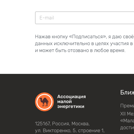
Нажав кнопку «Подписаться», я даю своё
данных исключительно в целях участия в
и может быть отозвано в любое время.
Бли
Прем
XII М
«Мала
125167, Россия, Москва,
дост
ул.
Викторенко,
5, строение
1,