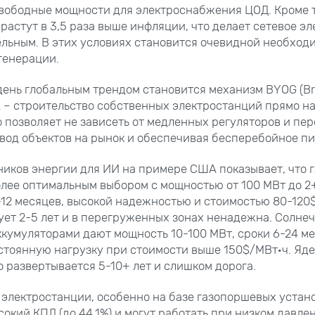
вободные мощности для электроснабжения ЦОД. Кроме т
астут в 3,5 раза выше инфляции, что делает сетевое эл
льным. В этих условиях становится очевидной необходи
генерации.
ень глобальным трендом становится механизм BYOG (Br
А – строительство собственных электростанций прямо н
о позволяет не зависеть от медленных регуляторов и п
ывод объектов на рынок и обеспечивая бесперебойное пи
иков энергии для ИИ на примере США показывает, что 
лее оптимальным выбором с мощностью от 100 МВт до 2+
12 месяцев, высокой надежностью и стоимостью 80-120$
ует 2-5 лет и в перегруженных зонах ненадежна. Солнеч
ккумуляторами дают мощность 10-100 МВт, сроки 6-24 ме
тоянную нагрузку при стоимости выше 150$/МВт·ч. Яд
о развертывается 5-10+ лет и слишком дорога.
 электростанции, особенно на базе газопоршевых устано
окий КПД (до 44,1%) и могут работать при низком давлен