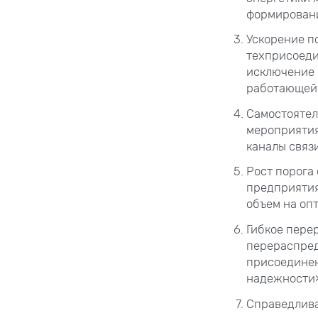
формировани
Ускорение п
техприсоедин
исключение 
работающей 
Самостоятел
мероприятия
каналы связ
Рост порога 
предприятия
объем на оп
Гибкое пере
перераспред
присоединен
надежности
Справедлива