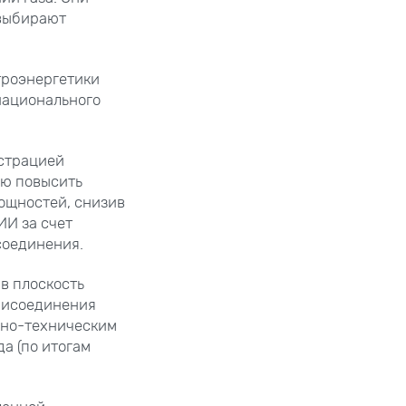
 выбирают
троэнергетики
национального
страцией
ью повысить
ощностей, снизив
ИИ за счет
соединения.
в плоскость
рисоединения
рно-техническим
а (по итогам