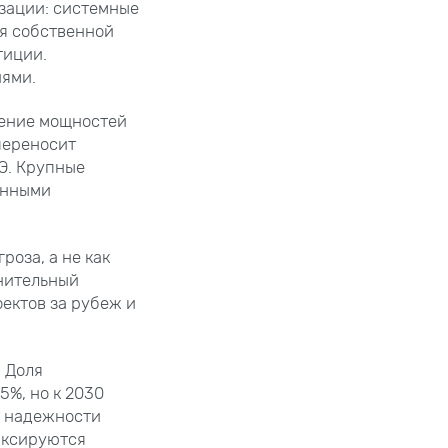
изации: системные
я собственной
тиции.
ями.
щение мощностей
переносит
Э. Крупные
енными
роза, а не как
нительный
оектов за рубеж и
 Доля
5%, но к 2030
и надежности
иксируются