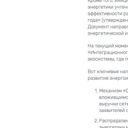
Кроме того, ини
энергетики учте
эффективности ра
года» (утвержден
Документ направ
энергетической и
На текущий моме
«Интеграционного
экосистемы, где 
Вот ключевые на
развитие энерго
Механизм «О
вложившимся
выручки сет
заявителей 
Распределен
энергетики 