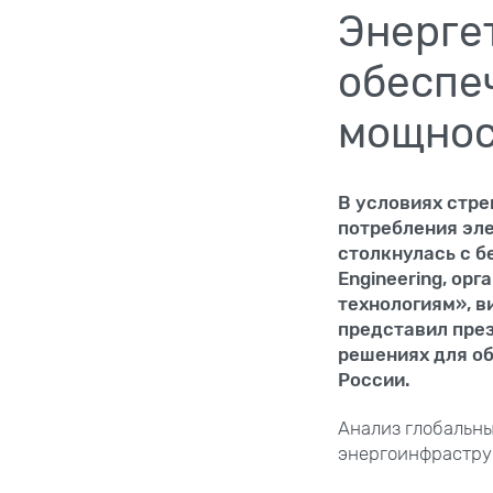
Энерге
обеспе
мощнос
В условиях стре
потребления эле
столкнулась с б
Engineering, ор
технологиям», 
представил през
решениях для о
России.
Анализ глобальны
энергоинфрастру