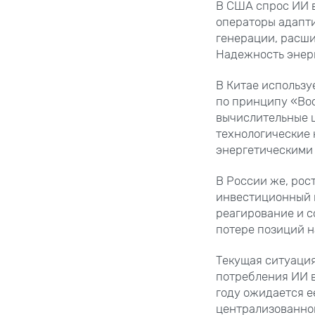
В США спрос ИИ в
операторы адапт
генерации, расш
Надежность энер
В Китае использу
по принципу «Вос
вычислительные ц
технологические 
энергетическими
В России же, рос
инвестиционный и
реагирование и с
потере позиций н
Текущая ситуация
потребления ИИ в
году ожидается е
централизованног