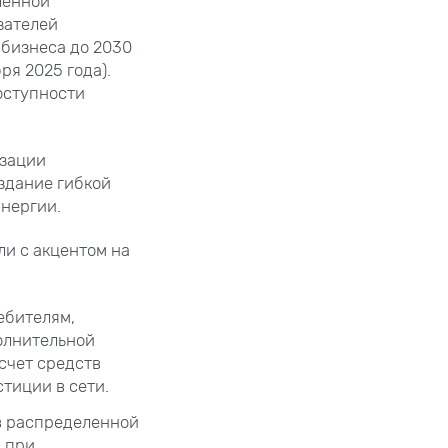
ленной
зателей
 бизнеса до 2030
я 2025 года).
оступности
изации
оздание гибкой
энергии.
и с акцентом на
ебителям,
олнительной
счет средств
тиции в сети.
в распределенной
я при