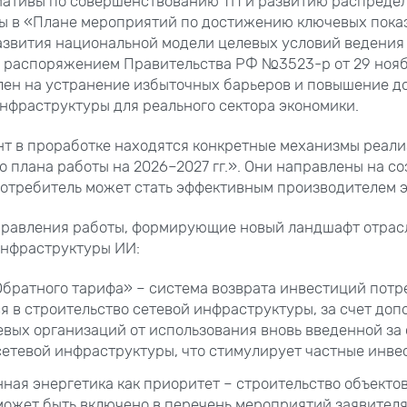
циативы по совершенствованию ТП и развитию распреде
ны в «Плане мероприятий по достижению ключевых пока
звития национальной модели целевых условий ведения
 распоряжением Правительства РФ №3523-р от 29 ноябр
лен на устранение избыточных барьеров и повышение д
нфраструктуры для реального сектора экономики.
нт в проработке находятся конкретные механизмы реал
 плана работы на 2026–2027 гг.». Они направлены на с
потребитель может стать эффективным производителем 
правления работы, формирующие новый ландшафт отрасл
инфраструктуры ИИ:
братного тарифа» – система возврата инвестиций потр
 в строительство сетевой инфраструктуры, за счет доп
евых организаций от использования вновь введенной за 
сетевой инфраструктуры, что стимулирует частные инвес
ная энергетика как приоритет – строительство объекто
может быть включено в перечень мероприятий заявител