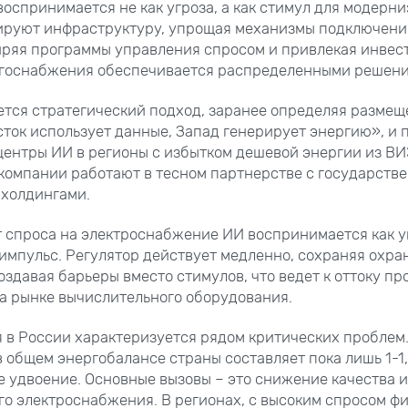
оспринимается не как угроза, а как стимул для модерн
ируют инфраструктуру, упрощая механизмы подключени
иряя программы управления спросом и привлекая инвес
госнабжения обеспечивается распределенными решени
ется стратегический подход, заранее определяя разме
ток использует данные, Запад генерирует энергию», и 
ентры ИИ в регионы с избытком дешевой энергии из ВИ
компании работают в тесном партнерстве с государств
 холдингами.
т спроса на электроснабжение ИИ воспринимается как уг
мпульс. Регулятор действует медленно, сохраняя охра
оздавая барьеры вместо стимулов, что ведет к оттоку пр
а рынке вычислительного оборудования.
 в России характеризуется рядом критических проблем.
 общем энергобалансе страны составляет пока лишь 1-1,
е удвоение. Основные вызовы – это снижение качества 
о электроснабжения. В регионах, с высоким спросом ф