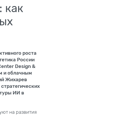
 как
ных
ктивного роста
гетика России
enter Design &
м и облачным
ий Жихарев
 стратегических
туры ИИ в
уют на развития