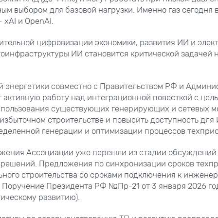
ым выбором для базовой нагрузки. Именно газ сегодня
 xAI и OpenAI.
ительной цифровизации экономики, развития ИИ и элек
гоинфраструктуры ИИ становится критической задачей 
й энергетики совместно с Правительством РФ и Админи
 активную работу над интеграционной повесткой с цел
спользования существующих генерирующих и сетевых м
 избыточном строительстве и повысить доступность для 
еделенной генерации и оптимизации процессов техпри
жения Ассоциации уже перешли из стадии обсуждений 
 решений. Предложения по синхронизации сроков техп
ьного строительства со сроками подключения к инжене
 Поручение Президента РФ №Пр-21 от 3 января 2026 год
гическому развитию).