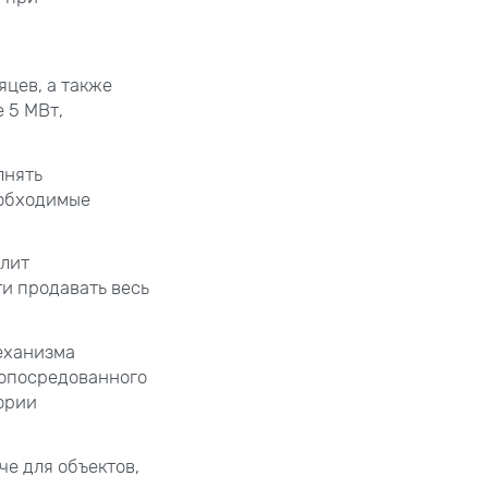
яцев, а также
 5 МВт,
лнять
еобходимые
олит
и продавать весь
еханизма
опосредованного
ории
е для объектов,