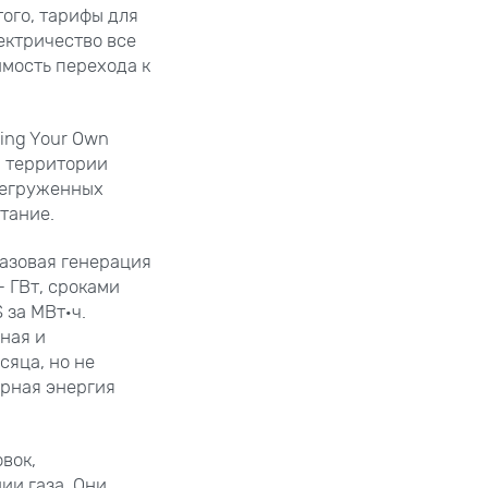
ого, тарифы для
ектричество все
мость перехода к
ing Your Own
а территории
ерегруженных
тание.
газовая генерация
 ГВт, сроками
 за МВт·ч.
ная и
сяца, но не
ерная энергия
вок,
ии газа. Они