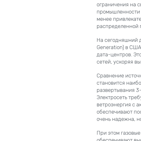
ограничения на с
промышленности р
менее привлекате
распределенной 
На сегодняшний д
Generation) в СШ
дата-центров. Эт
сетей, ускоряя в
Сравнение источн
становится наибо
развертывания 3-
Электросеть треб
ветроэнергия с а
обеспечивают пос
очень надежна, н
При этом газовые
обеспечивают выс