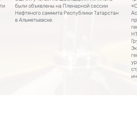
ти
были объявлены на Пленарной сессии
«С
Нефтяного саммита Республики Татарстан
Ас
в Альметьевске.
пр
ге
НТ
Гр
Эк
ге
ур
ст
ин