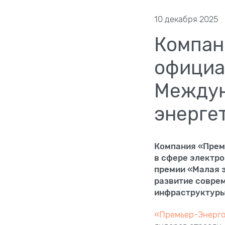
10 декабря 2025
Компан
официа
Междун
энерге
Компания «Прем
в сфере электр
премии «Малая 
развитие совре
инфраструктуры
«Премьер-Энерг