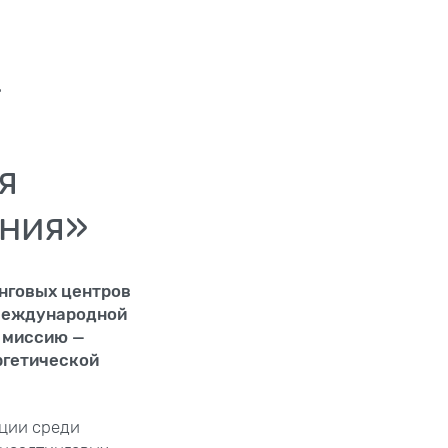
—
я
ения»
нговых центров
 Международной
 миссию —
ргетической
иции среди