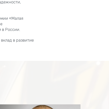
адежности,
емии «Малая
ие
 в России.
 вклад в развитие