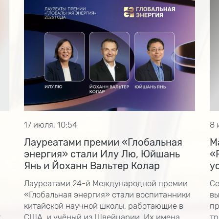
17 июля, 10:54
8 
Лауреатами премии «Глобальная
М
энергия» стали Илу Лю, Юйшань
«
Янь и Йоханн Вальтер Колар
у
Лауреатами 24-й Международной премии
Се
«Глобальная энергия» стали воспитанники
вы
китайской научной школы, работающие в
пр
х
США, и учёный из Швейцарии. Их имена
тр