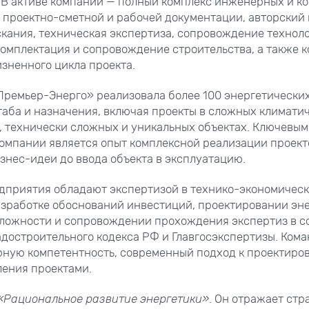
 В активе компании — полный комплекс инженерных и к
а проектно-сметной и рабочей документации, авторский 
ания, техническая экспертиза, сопровождение техноло
омплектация и сопровождение строительства, а также 
изненного цикла проекта.
Премьер-Энерго» реализовала более 100 энергетически
аба и назначения, включая проекты в сложных климатич
, технически сложных и уникальных объектах. Ключевы
мпании является опыт комплексной реализации проект
нес-идеи до ввода объекта в эксплуатацию.
дприятия обладают экспертизой в технико-экономичес
азработке обоснований инвестиций, проектировании эн
ложности и сопровождении прохождения экспертиз в с
достроительного кодекса РФ и Главгосэкспертизы. Ком
ную компетентность, современный подход к проектиро
ления проектами.
«Рациональное развитие энергетики»
. Он отражает стр