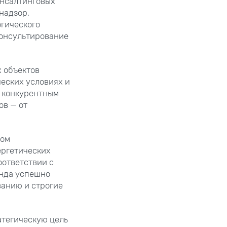
онсалтинговых
надзор,
гического
консультирование
х объектов
еских условиях и
м конкурентным
ов — от
ком
ергетических
оответствии с
анда успешно
ванию и строгие
атегическую цель