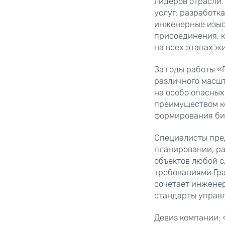
лидеров отрасли.
услуг: разработк
инженерные изыск
присоединения, к
на всех этапах ж
За годы работы «
различного масшт
на особо опасных
преимуществом ко
формирования биз
Специалисты пре
планировании, р
объектов любой с
требованиями Гра
сочетает инженер
стандарты управ
Девиз компании: