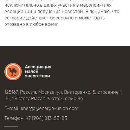
исключительно в целях участия в мероприятиях
Ассоциации и получения новостей. Я понимаю, что
согласие действует бессрочно и может быть
отозвано в любое время.
125167, Россия, Москва, ул.
Викторенко,
5, строение
1,
БЦ
«Victory Plaza», 9
этаж, офис
8а
E-mail:
energo@energo-union.com
Телефон:
+7 (904) 813-53-83