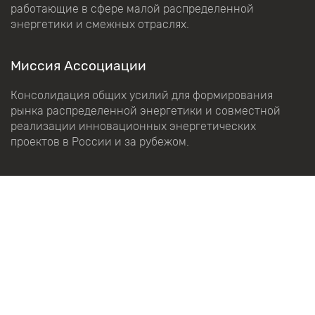
работающие в сфере малой распределенной
энергетики и смежных отраслях.
Миссия Ассоциации
Консолидация общих усилий для формирования
рынка распределенной энергетики и совместной
реализации инновационных энергетических
проектов в России и за рубежом.
Подробнее
Об Ассоциации
Направления работы
Календарь событий
Наша команда
О Премии