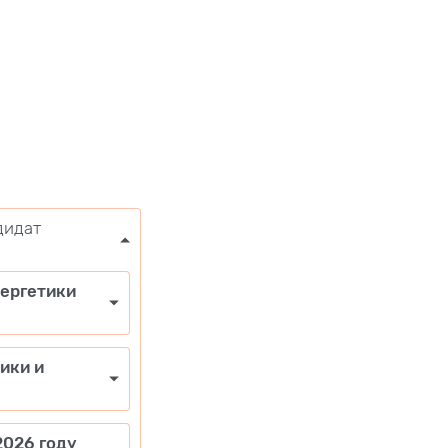
дидат
нергетики
ики и
2026 году