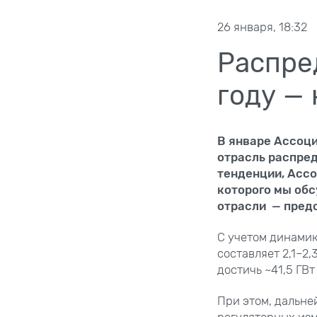
26 января, 18:32
Распре
году —
В январе Ассоц
отрасль распред
тенденции, Ассо
которого мы об
отрасли — предс
С учетом динамик
составляет 2,1–2,
достичь ~41,5 ГВт
При этом, дальней
регуляторных изм