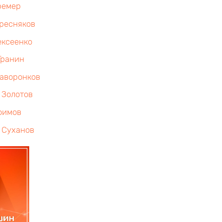
ремер
ресняков
ексеенко
Гранин
аворонков
 Золотов
фимов
 Суханов