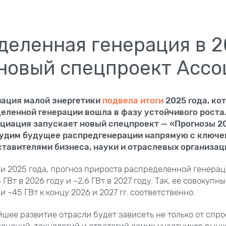
деленная генерация в 
 новый спецпроект Асс
иация малой энергетики
подвела итоги
2025 года, ко
еленной генерации вошла в фазу устойчивого роста
циация запускает новый спецпроект — «Прогнозы 20
судим будущее распредгенерации напрямую с ключе
тавителями бизнеса, науки и отраслевых организац
и 2025 года, прогноз прироста распределенной генера
3 ГВт в 2026 году и ~2,6 ГВт в 2027 году. Так, ее совокуп
 и ~45 ГВт к концу 2026 и 2027 гг. соответственно.
шее развитие отрасли будет зависеть не только от спрос
енений, технологий и стратегий самих участников рынк