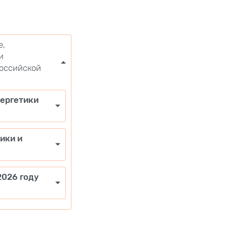
е,
и
Российской
нергетики
ики и
2026 году