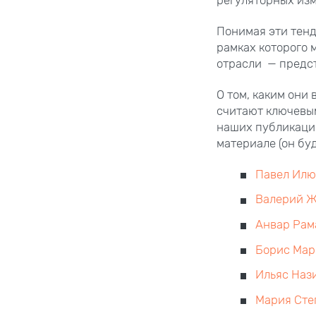
Понимая эти тенд
рамках которого
отрасли — предст
О том, каким они
считают ключевым
наших публикаци
материале (он буд
Павел Ил
Валерий Ж
Анвар Рам
Борис Мар
Ильяс Наз
Мария Сте