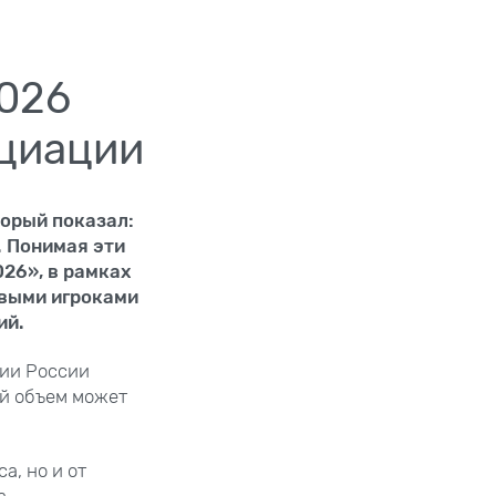
2026
оциации
торый показал:
. Понимая эти
26», в рамках
выми игроками
ий.
ции России
ный объем может
а, но и от
а.