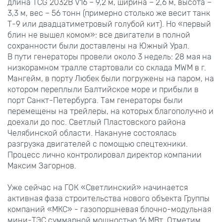
длина TCG 2032В V16 – 9,2 м, ширина – 2,6 м, высота –
3,3 м, вес – 56 тонн (примерно столько же весит танк
Т-9 или двадцатиметровый голубой кит). Но «первый
блин не вышел комом»: все двигатели в полной
сохранности были доставлены на Южный Урал.
В пути генераторы провели около 3 недель: 28 мая на
низкорамном тралле стартовали со склада MWM в г.
Мангейм, в порту Любек были погружены на паром, на
котором переплыли Балтийское море и прибыли в
порт Санкт-Петербурга. Там генераторы были
перемещены на трейлеры, на которых благополучно и
доехали до пос. Светлый Пластовского района
Челябинской области. Накануне состоялась
разгрузка двигателей с помощью спецтехники.
Процесс лично контролировал директор компании
Максим Загорнов.
Уже сейчас на ГОК «Светлинский» начинается
активная фаза строительства нового объекта Группы
компаний «МКС» - газопоршневая блочно-модульная
мини-ТЭС суммарной мощностью 16 МВт. Отметим,