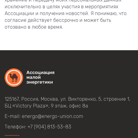
исключительно в целях участия в мероприятиях
Ассоциации и получения новостей. Я понимаю, что
согласие действует бессрочно и может быть
отозвано в любое время.
125167, Россия, Москва, ул.
Викторенко,
5, строение
1,
БЦ
«Victory Plaza», 9
этаж, офис
8а
E-mail:
energo@energo-union.com
Телефон:
+7 (904) 813-53-83