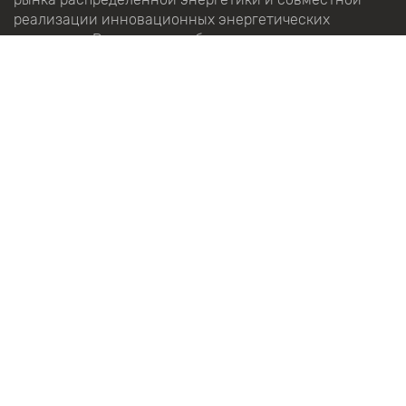
реализации инновационных энергетических
проектов в России и за рубежом.
Подробнее
Об Ассоциации
Направления работы
Календарь событий
Наша команда
О Премии
Положение о Премии
Международный экспертный совет
История Премии
Победители Премии
Стать партнером
Партнеры