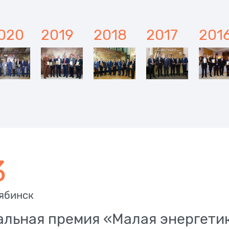
020
2019
2018
2017
201
3
лябинск
нальная премия «Малая энергети