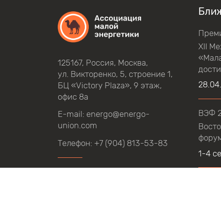
Бли
Прем
XII М
«Мала
125167, Россия, Москва,
дост
ул.
Викторенко,
5, строение
1,
28.04
БЦ
«Victory Plaza», 9
этаж,
офис
8а
ВЭФ 
E-mail:
energo@energo-
union.com
Восто
фору
Телефон:
+7 (904) 813-53-83
1-4 с
Учредитель:
ТНФ 
Тюме
фору