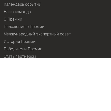
Календарь событий
Наша команда
О Премии
Положение о Премии
Международный экспертный совет
История Премии
Победители Премии
Стать партнером
Партнеры
Пресс-центр
Контакты
Следите за новостями в социальных сетях: