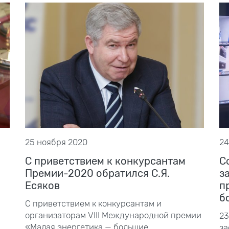
25 ноября 2020
24
С приветствием к конкурсантам
С
Премии-2020 обратился С.Я.
з
Есяков
п
б
С приветствием к конкурсантам и
организаторам VIII
Международной премии
23
«Малая энергетика — большие
за