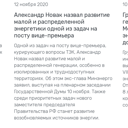
12 ноября 2020
10
Александр Новак назвал развитие
Г
малой и распределенной
г
энергетики одной из задач на
М
посту вице-премьера
э
д
в
Одной из задач на посту вице-премьера,
х
курирующего вопросы ТЭК, Александр
Гр
Новак назвал развитие малой и
ин
распределенной генерации, особенно в
вы
изолированных и труднодоступных
VII
территориях. Об этом экс-глава Минэнерго
эн
заявил, выступая на пленарном заседании
От
Государственной Думы 10
ноября. Также
8
среди приоритетных задач нового
ко
заместителя председателя
со
Правительства
РФ станет развитие
возобновляемых источников энергии.