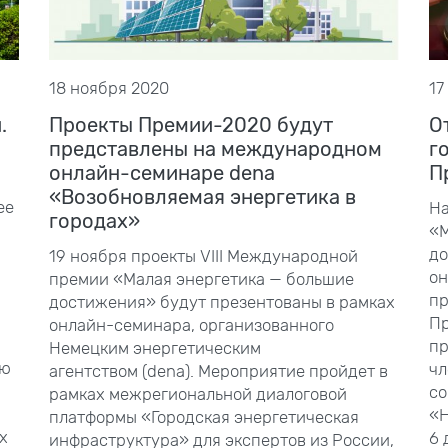
18 ноября 2020
17
.
Проекты Премии-2020 будут
О
представлены на международном
г
онлайн-семинаре dena
П
«Возобновляемая энергетика в
ее
На
городах»
«М
до
19
ноября проекты VIII
Международной
он
премии «Малая энергетика — большие
пр
достижения» будут презентованы в рамках
Пр
онлайн-семинара, организованного
пр
Немецким энергетическим
ию
чл
агентством
(dena). Мероприятие пройдет в
со
рамках межрегиональной диалоговой
«Н
платформы «Городская энергетическая
х
6
инфраструктура» для экспертов из России,