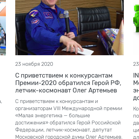
23 ноября 2020
23
С приветствием к конкурсантам
I
Премии-2020 обратился Герой РФ,
М
летчик-космонавт Олег Артемьев
э
д
,
С приветствием к конкурсантам и
организаторам VIII
Международной премии
Ко
«Малая энергетика — большие
по
достижения» обратился Герой Российской
дв
Федерации, летчик-космонавт, депутат
ци
Московской городской думы Олег Артемьев.
дл