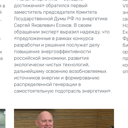
достижения» обратился первый
я в
VII
заместитель председателя Комитета
й
эн
Государственной Думы
РФ по энергетике
,
св
Сергей Яковлевич Есяков. В
своем
Но
обращении эксперт выразил надежду, что
Ек
«предложенные в рамках конкурса
и
Фр
разработки и решения послужат делу
би
повышения энергоэффективности
м
ор
российской экономики, развития
ре
пр
экологически чистых технологий,
ко
дальнейшему освоению возобновляемых
оп
источников энергии и формированию
распределенной генерации в
самостоятельную подотрасль энергетики».