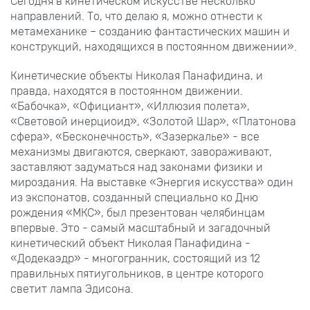
Сегодня в кинетическом искусстве несколько
направлений. То, что делаю я, можно отнести к
метамеханике – созданию фантастических машин и
конструкций, находящихся в постоянном движении».
Кинетические объекты Николая Панафидина, и
правда, находятся в постоянном движении.
«Бабочка», «Официант», «Иллюзия полета»,
«Световой инерциоид», «Золотой Шар», «Платонова
сфера», «Бесконечность», «Зазеркалье» - все
механизмы двигаются, сверкают, завораживают,
заставляют задуматься над законами физики и
мироздания. На выставке «Энергия искусства» один
из экспонатов, созданный специально ко Дню
рождения «МКС», был презентован челябинцам
впервые. Это - самый масштабный и загадочный
кинетический объект Николая Панафидина -
«Додекаэдр» - многогранник, состоящий из 12
правильных пятиугольников, в центре которого
светит лампа Эдисона.