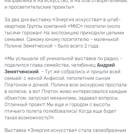
направлена и на искусство, и на благотворительные,
и просветительские проекты».
За два дня выставку «Энергия искусства» в штаб-
квартире Группы компаний «МКС» посетили около
тысячи горожан! На экспозицию приходили целыми
семьями. Самому юному посетителю – маленькой
Полине Земятческой – было всего 2 года.
«Мы услышали об уникальной выставке по радио, -
поделился глава семейства, челябинец
Андрей
Земятченский
. – Тут же собрались и пришли всей
семьей: с женой Анфисой, пятилетним сыном
Платоном и дочкой. Полина всю экскурсию проспала
в коляске, а вот Платон живо интересовался каждым
объектом, запускал механизмы, задавал вопросы.
Отличный проект! Мы еще и городом с высоты
птичьего полета полюбовались! Когда еще будет
такая возможность?».
Выставка «Энергия искусства» стала своеобразным